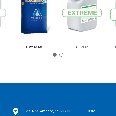
DRY MAX
EXTREME
HOME
Via A.M. Ampère, 19/21/33