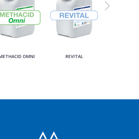
METHACID OMNI
REVITAL
BINDER P