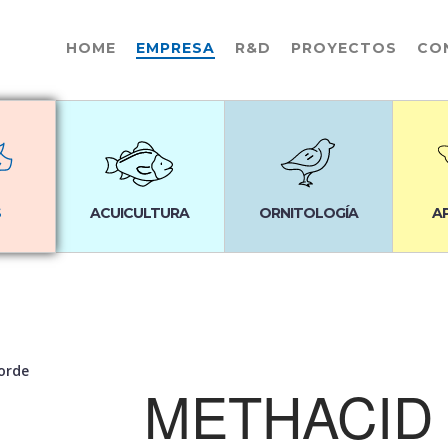
HOME
EMPRESA
R&D
PROYECTOS
CO
S
ACUICULTURA
ORNITOLOGÍA
A
orde
METHACID