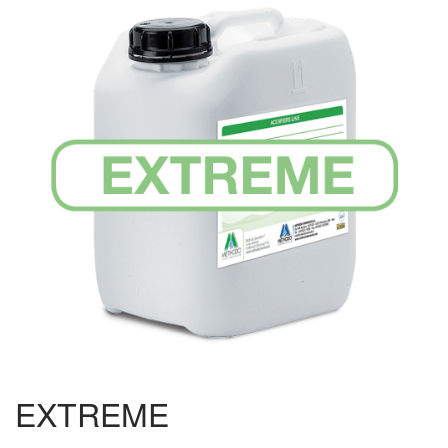
Rumiantes
Aves
Cerdos
Acuicultura
Ornitología
Apicultura
Palomas de carreras
Biogas
EXTREME