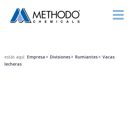
HOME
EMPRESA
estás aquí:
Empresa
Divisiones
Rumiantes
Vacas
R&D
lecheras
PROYECTOS
CONTACTOS
ITA
ENG
FRE
ESP