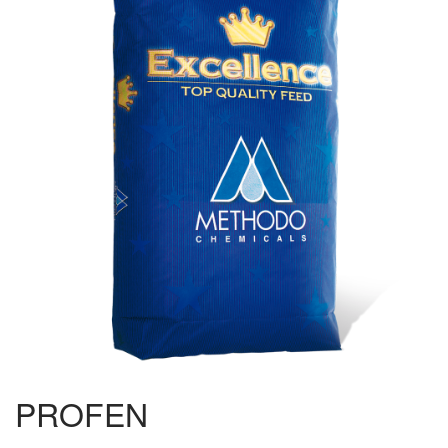
Rumiantes
Aves
Cerdos
Acuicultura
Ornitología
Apicultura
Palomas de carreras
Biogas
PROFEN