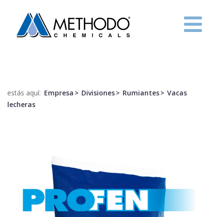
HOME
EMPRESA
estás aquí:
Empresa
Divisiones
Rumiantes
Vacas
R&D
lecheras
PROYECTOS
CONTACTOS
ITA
ENG
FRE
ESP